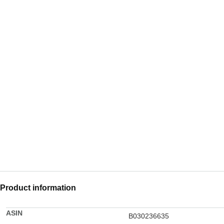
Product information
ASIN
B030236635