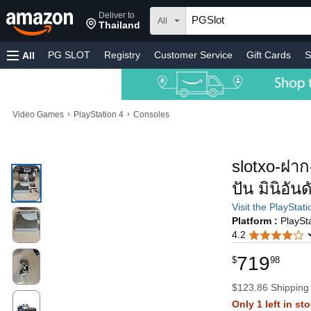
Deliver to
All
Thailand
PG SLOT
Registry
Customer Service
Gift Cards
S
All
›
›
Video Games
PlayStation 4
Consoles
slotxo-ฝา
ปัน มินิอัน
Visit the PlayStat
Platform :
PlaySt
4.2
719
$
98
$123.86 Shipping
Only 1 left in st