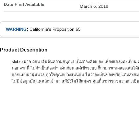
Date First Available
March 6, 2018
WARNING
:
California’s Proposition 65
Product Description
slotxo-ฝาก-ถอน เริ่มต้นความสนุกแบบไม่ต้องคิดเยอะ เพียงแค่ลงทะเบียน ค
นอกจากนี้ ไม่จำเป็นต้องฝากเงินก่อน แค่เข้าระบบ ก็สามารถทดลองเล่นได้ท
ออกแบบมานุ่มนวล ถูกใจคุณอย่างแน่นอน ไม่ว่าจะเป็นของขวัญแต้มสะสม ห
ไม่มีข้อผูกมัด แค่คลิกเข้ามา แม้ยังไม่ได้สมัคร คุณก็สามารถชมรายละเอ