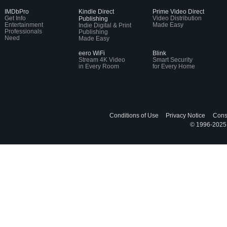
IMDbPro
Kindle Direct
Prime Video Direct
Get Info
Video Distribution
Publishing
Entertainment
Made Easy
Indie Digital & Print
Professionals
Publishing
Need
Made Easy
eero WiFi
Blink
Stream 4K Video
Smart Security
in Every Room
for Every Home
Conditions of Use
Privacy Notice
Cons
© 1996-2025, 