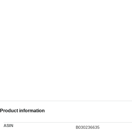
Product information
ASIN
B030236635