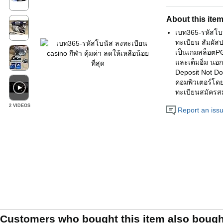
About this ite
เบท365-รหัสโบน
ทะเบียน สัมผั
เป็นเกมสล็อตPG
และเต็มอิ่ม น
Deposit Not Do
คอมพิวเตอร์โดย
ทะเบียนสมัครสมา
2 VIDEOS
Report an issue
Customers who bought this item also bough