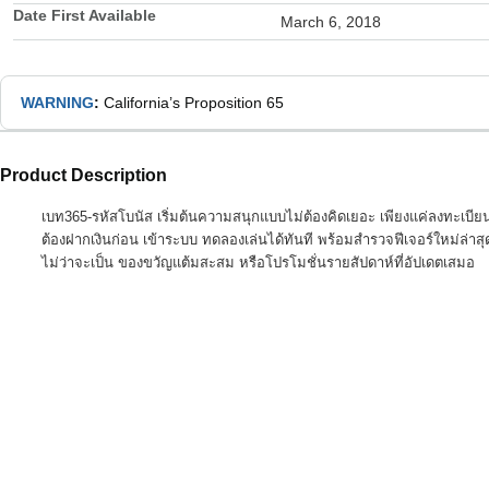
Date First Available
March 6, 2018
WARNING
:
California’s Proposition 65
Product Description
เบท365-รหัสโบนัส เริ่มต้นความสนุกแบบไม่ต้องคิดเยอะ เพียงแค่ลงทะเบีย
ต้องฝากเงินก่อน เข้าระบบ ทดลองเล่นได้ทันที พร้อมสำรวจฟีเจอร์ใหม่ล่าส
ไม่ว่าจะเป็น ของขวัญแต้มสะสม หรือโปรโมชั่นรายสัปดาห์ที่อัปเดตเสมอ