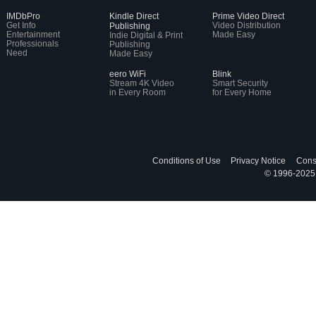
IMDbPro
Kindle Direct
Prime Video Direct
Get Info
Video Distribution
Publishing
Entertainment
Made Easy
Indie Digital & Print
Professionals
Publishing
Need
Made Easy
eero WiFi
Blink
Stream 4K Video
Smart Security
in Every Room
for Every Home
Conditions of Use
Privacy Notice
Cons
© 1996-2025, 