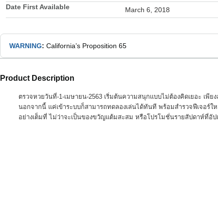
Date First Available
March 6, 2018
WARNING
:
California’s Proposition 65
Product Description
ตรวจหวยวันที่-1-เมษายน-2563 เริ่มต้นความสนุกแบบไม่ต้องคิดเยอะ เพียง
นอกจากนี้ แค่เข้าระบบก็สามารถทดลองเล่นได้ทันที พร้อมสำรวจฟีเจอร์ให
อย่างเต็มที่ ไม่ว่าจะเป็นของขวัญแต้มสะสม หรือโปรโมชั่นรายสัปดาห์ที่อั